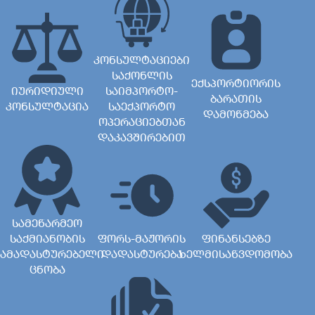
კონსულტაციები
საქონლის
ექსპორტიორის
იურიდიული
საიმპორტო-
ბარათის
კონსულტაცია
საექპორტო
დამოწმება
ოპერაციებთან
დაკავშირებით
სამეწარმეო
საქმიანობის
ფორს-მაჟორის
ფინანსებზე
ამადასტურებელი
დადასტურება
ხელმისაწვდომობა
ცნობა